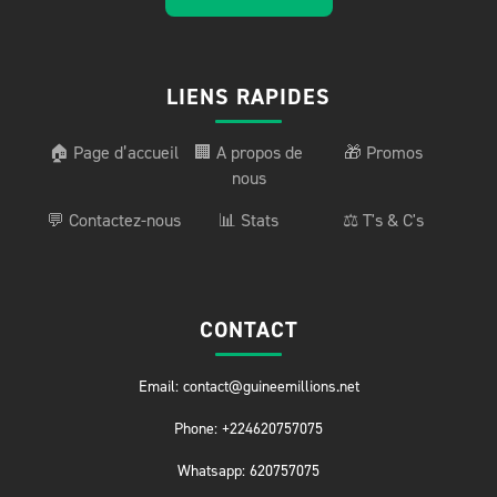
LIENS RAPIDES
🏠 Page d’accueil
🏢 A propos de
🎁 Promos
nous
💬 Contactez-nous
📊 Stats
⚖️ T's & C's
CONTACT
Email: contact@guineemillions.net
Phone: +224620757075
Whatsapp: 620757075