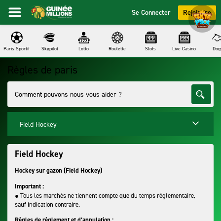
Se Connecter
Rejoindre
Paris Sportif
Skypilot
Lotto
Roulette
Slots
Live Casino
Dog
Règles de paris
Field Hockey
Field Hockey
Hockey sur gazon (Field Hockey)
Important :
● Tous les marchés ne tiennent compte que du temps réglementaire,
sauf indication contraire.
Règles de règlement et d’annulation :