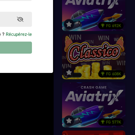
FG 692K
é ?
Récupérez-le
FG 608K
FG 577K