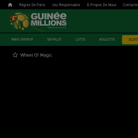
Règles De Paris
Jeu Responsable
À Propos De Nous
Contacte
PARIS SPORTIF
SKYPILOT
LOTTO
ROULETTE
SLOT
Wheel Of Magic