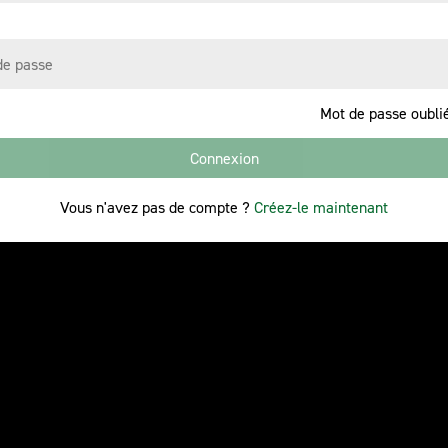
Mot de passe oubli
Connexion
Vous n'avez pas de compte ?
Créez-le maintenant