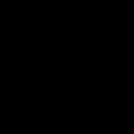
À PROPOS DE NOUS
🏠 Page
Download App
🎁 