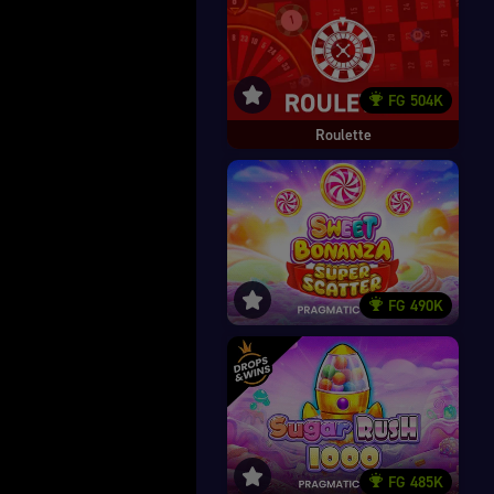
FG 504K
Roulette
FG 490K
FG 485K