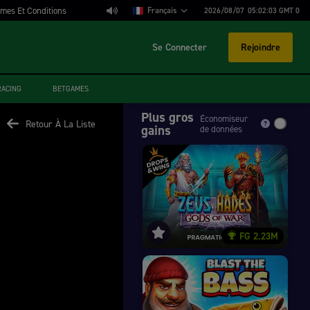
Français
rmes Et Conditions
2026/08/07
05:02:04
GMT 0
Se Connecter
Rejoindre
RACING
BETGAMES
Plus gros
Économiseur
Retour À La Liste
gains
de données
FG 2.23M