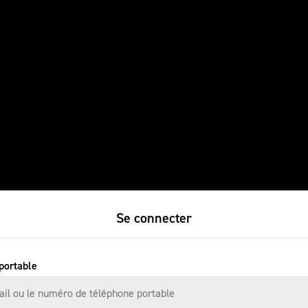
Se connecter
portable