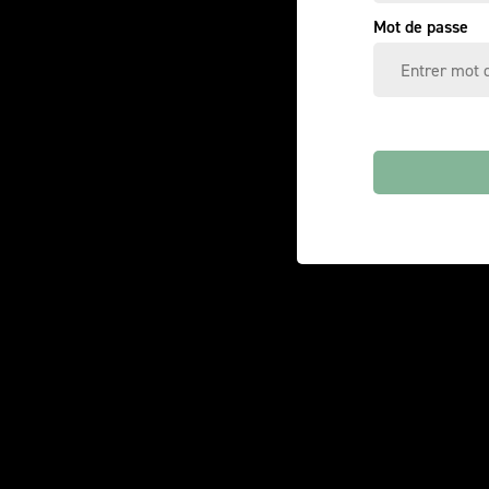
Mot de passe