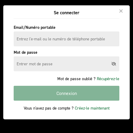
Se connecter
Email/Numéro portable
Mot de passe
Mot de passe oublié ?
Récupérez-le
Connexion
Vous n'avez pas de compte ?
Créez-le maintenant