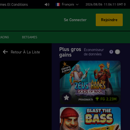
Français
rmes Et Conditions
2026/08/06
11:04:11
GMT 0
Se Connecter
Rejoindre
RACING
BETGAMES
Plus gros
Économiseur
Retour À La Liste
gains
de données
FG 2.23M