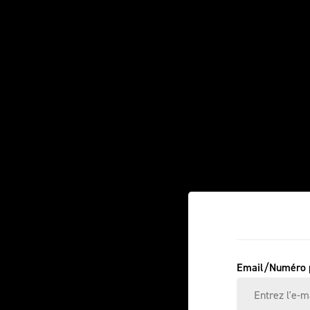
Email/Numéro 