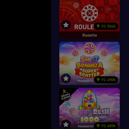
FG 504K
Roulette
FG 490K
FG 485K