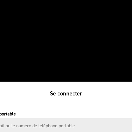
Se connecter
portable