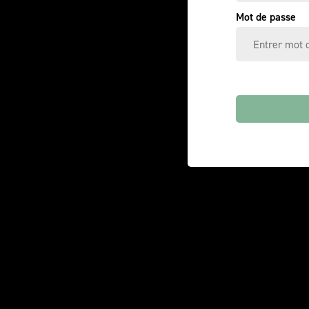
Mot de passe