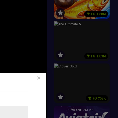
FG 1.88M
FG 1.03M
FG 757K