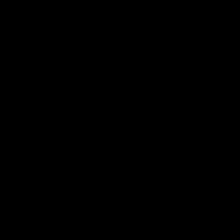
📊
Les perso