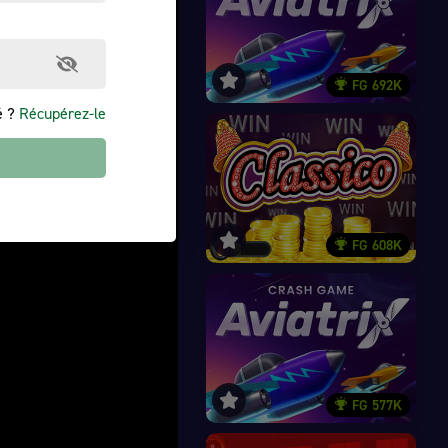
FG 692K
é ?
Récupérez-le
FG 608K
FG 577K