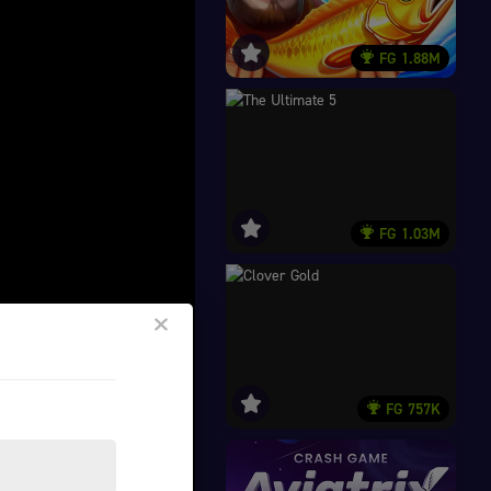
FG 1.88M
FG 1.03M
FG 757K