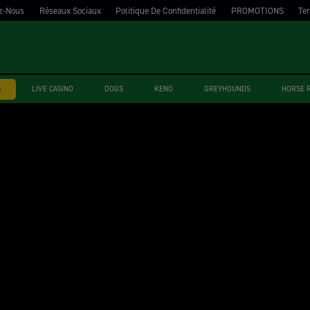
z-Nous
Réseaux Sociaux
Politique De Confidentialité
PROMOTIONS
Te
S
LIVE CASINO
DOGS
KENO
GREYHOUNDS
HORSE 