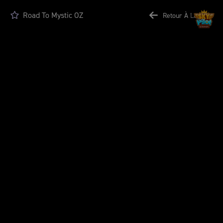
Road To Mystic OZ
Retour À La Liste