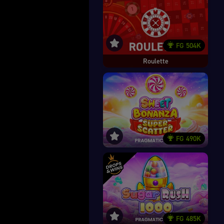
FG 504K
Roulette
FG 490K
FG 485K