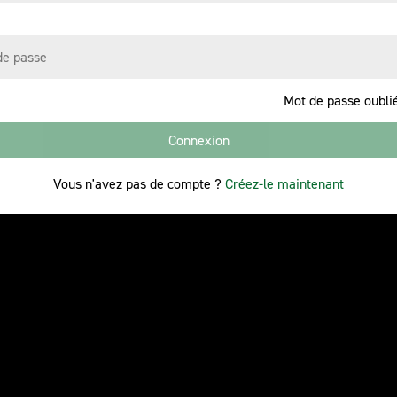
Mot de passe oubli
Connexion
Vous n'avez pas de compte ?
Créez-le maintenant