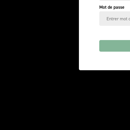
Mot de passe