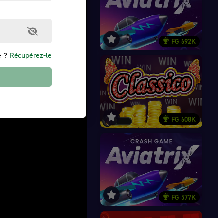
FG 692K
é ?
Récupérez-le
FG 608K
FG 577K