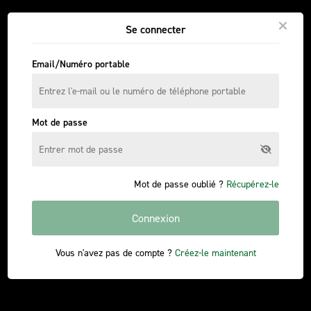
Se connecter
Email/Numéro portable
Mot de passe
Mot de passe oublié ?
Récupérez-le
Connexion
Vous n'avez pas de compte ?
Créez-le maintenant