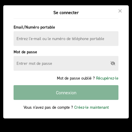
Se connecter
Email/Numéro portable
Mot de passe
Mot de passe oublié ?
Récupérez-le
Connexion
Vous n'avez pas de compte ?
Créez-le maintenant