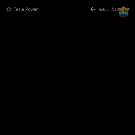
Tesla Power
Retour À La Liste