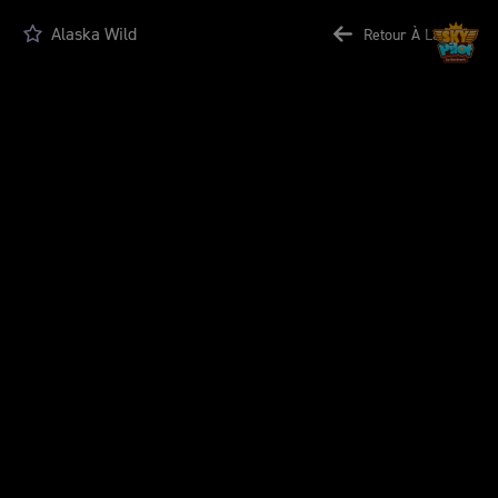
Alaska Wild
Retour À La Liste