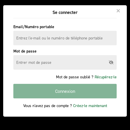
Se connecter
Email/Numéro portable
Mot de passe
Mot de passe oublié ?
Récupérez-le
Connexion
Vous n'avez pas de compte ?
Créez-le maintenant