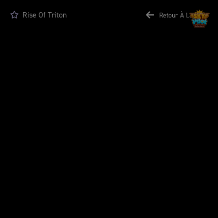
Rise Of Triton
Retour À La Liste