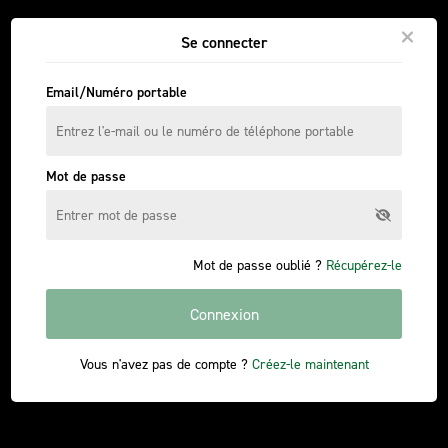
Se connecter
Email/Numéro portable
Mot de passe
Mot de passe oublié ?
Récupérez-le
Connexion
Vous n'avez pas de compte ?
Créez-le maintenant