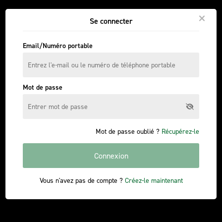
Se connecter
Email/Numéro portable
Mot de passe
Mot de passe oublié ?
Récupérez-le
Connexion
Vous n'avez pas de compte ?
Créez-le maintenant