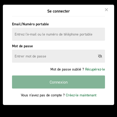
Se connecter
Email/Numéro portable
Mot de passe
Mot de passe oublié ?
Récupérez-le
Connexion
Vous n'avez pas de compte ?
Créez-le maintenant