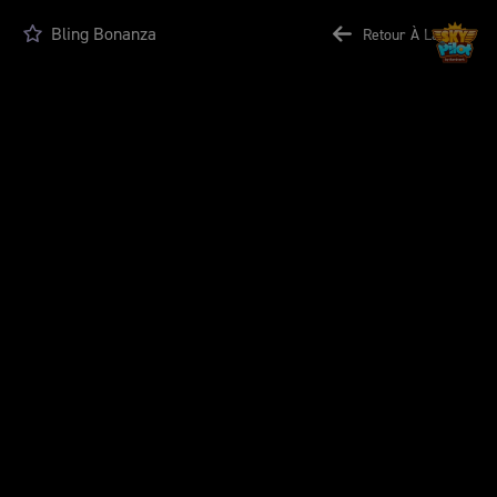
Bling Bonanza
Retour À La Liste